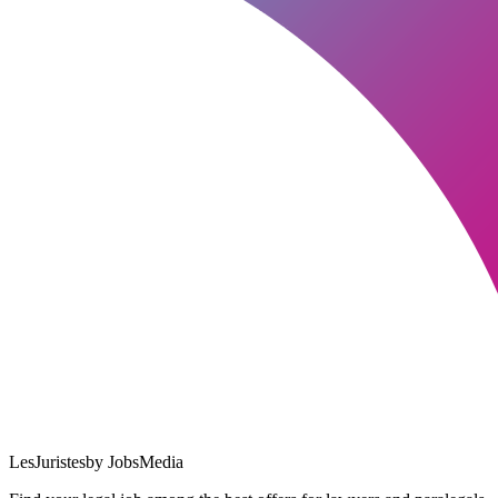
LesJuristes
by JobsMedia