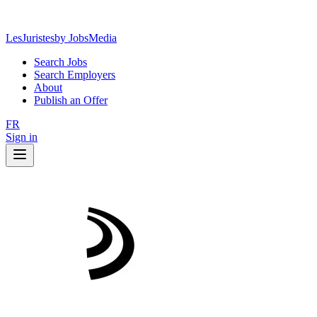
LesJuristes
by JobsMedia
Search Jobs
Search Employers
About
Publish an Offer
FR
Sign in