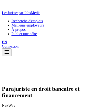
LesJuristes
par JobsMedia
Recherche d'emplois
Meilleurs employeurs
À propos
Publier une offre
EN
Connexion
Parajuriste en droit bancaire et
financement
NexWav