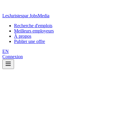
LesJuristes
par JobsMedia
Recherche d'emplois
Meilleurs employeurs
À propos
Publier une offre
EN
Connexion