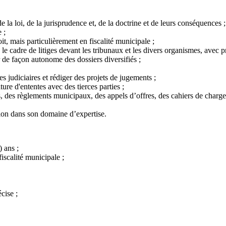
 la loi, de la jurisprudence et, de la doctrine et de leurs conséquences ;
 ;
, mais particulièrement en fiscalité municipale ;
ns le cadre de litiges devant les tribunaux et les divers organismes, avec
r de façon autonome des dossiers diversifiés ;
s judiciaires et rédiger des projets de jugements ;
re d'ententes avec des tierces parties ;
, des règlements municipaux, des appels d’offres, des cahiers de charges,
ion dans son domaine d’expertise.
 ans ;
scalité municipale ;
cise ;