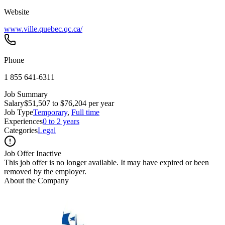
Website
www.ville.quebec.qc.ca/
Phone
1 855 641‑6311
Job Summary
Salary
$51,507 to $76,204 per year
Job Type
Temporary
,
Full time
Experiences
0 to 2 years
Categories
Legal
Job Offer Inactive
This job offer is no longer available. It may have expired or been
removed by the employer.
About the Company