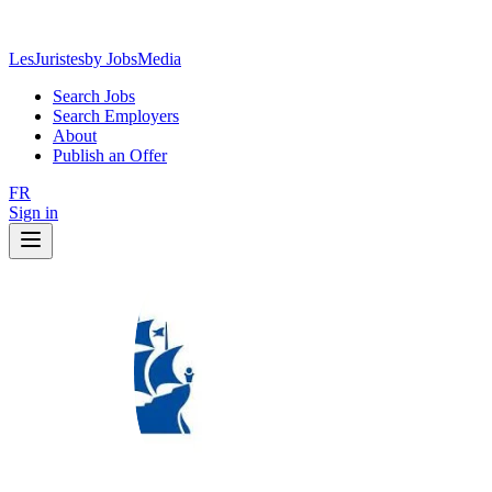
LesJuristes
by JobsMedia
Search Jobs
Search Employers
About
Publish an Offer
FR
Sign in