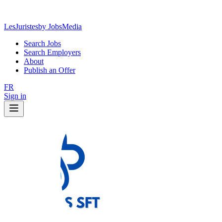
LesJuristes
by JobsMedia
Search Jobs
Search Employers
About
Publish an Offer
FR
Sign in