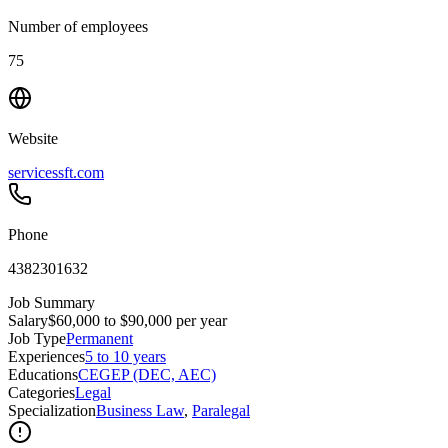
Number of employees
75
Website
servicessft.com
Phone
4382301632
Job Summary
Salary
$60,000 to $90,000 per year
Job Type
Permanent
Experiences
5 to 10 years
Educations
CEGEP (DEC, AEC)
Categories
Legal
Specialization
Business Law
,
Paralegal