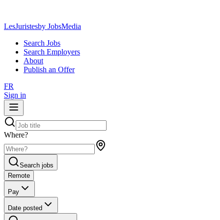
LesJuristes
by JobsMedia
Search Jobs
Search Employers
About
Publish an Offer
FR
Sign in
Where?
Search jobs
Remote
Pay
Date posted