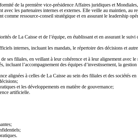
ormité de la première vice-présidence Affaires juridiques et Mondiales, 
 avec les partenaires internes et externes. Elle veille au maintien, au r
nt comme ressource-conseil stratégique et en assurant le leadership opér
ités de La Caisse et de l’équipe, en établissant et en assurant le suivi 
ciels internes, incluant les mandats, le répertoire des décisions et au
t de ses filiales, en veillant à leur cohérence et à leur alignement avec 
s, incluant l’accompagnement des équipes d’investissement, la gestion 
e alignées à celles de La Caisse au sein des filiales et des sociétés en 
décisions;
s pratiques et les développements en matière de gouvernance;
nce artificielle.
nantes;
nfidentiels;
ratiques.