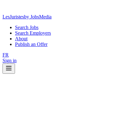
LesJuristes
by JobsMedia
Search Jobs
Search Employers
About
Publish an Offer
FR
Sign in