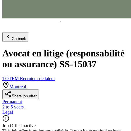
Go back
Avocat en litige (responsabilité
ou assurance) SS-15037
TOTEM Recruteur de talent
Montréal
Share job offer
Permanent
2 to 5 years
Legal
Job Offer Inactive
This job offer is no longer available. It may have expired or been