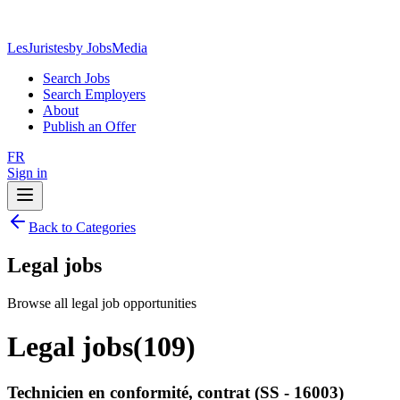
LesJuristes
by JobsMedia
Search Jobs
Search Employers
About
Publish an Offer
FR
Sign in
Back to Categories
Legal jobs
Browse all legal job opportunities
Legal jobs
(
109
)
Technicien en conformité, contrat (SS - 16003)