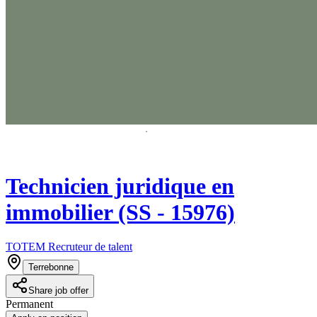
Technicien juridique en
immobilier (SS - 15976)
TOTEM Recruteur de talent
Terrebonne
Share job offer
Permanent