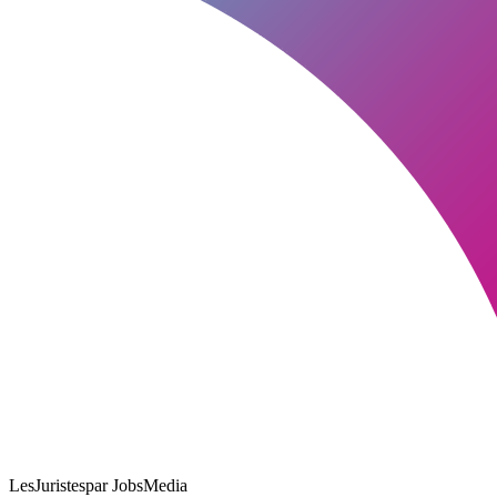
LesJuristes
par JobsMedia