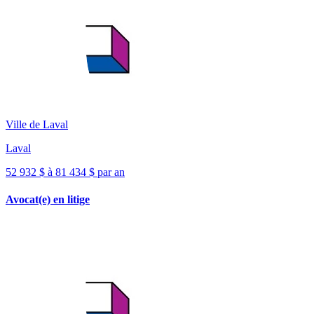
Ville de Laval
Laval
52 932 $ à 81 434 $ par an
Avocat(e) en litige