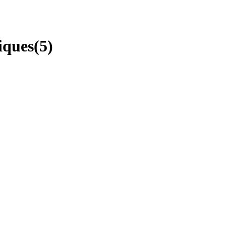
iques
(
5
)