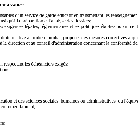
connaissance
sables d'un service de garde éducatif en transmettant les renseignements 
nsi qu'à la préparation et l'analyse des dossiers;
s exigences légales, réglementaires et les politiques établies notamment e
brité relative au milieu familial, proposer des mesures correctives appropr
 la direction et au conseil d'administration concernant la conformité de
en respectant les échéanciers exigés;
tions.
ation et des sciences sociales, humaines ou administratives, ou l'équiva
en milieu familial;
re;