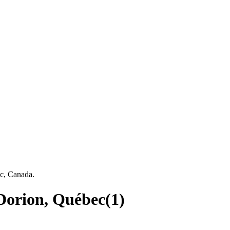
ec, Canada.
-Dorion, Québec
(
1
)