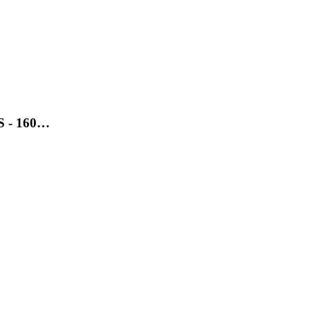
SS - 160…