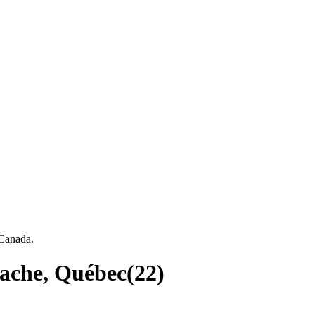
 Canada.
tache, Québec
(
22
)