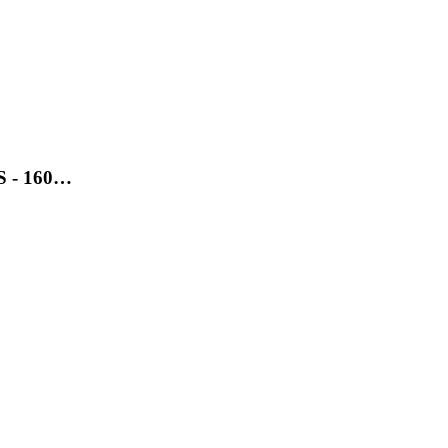
SS - 160…