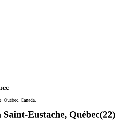
bec
he, Québec, Canada.
à Saint-Eustache, Québec
(
22
)