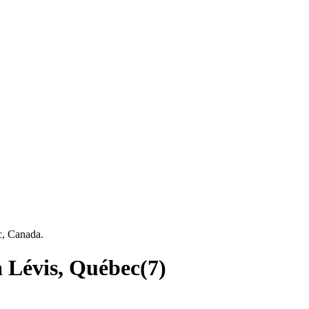
c, Canada.
à Lévis, Québec
(
7
)