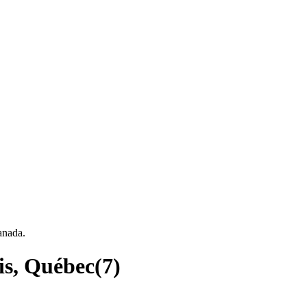
anada.
is, Québec
(
7
)