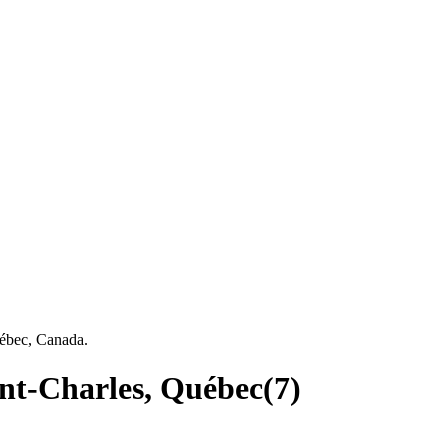
uébec, Canada.
int-Charles, Québec
(
7
)