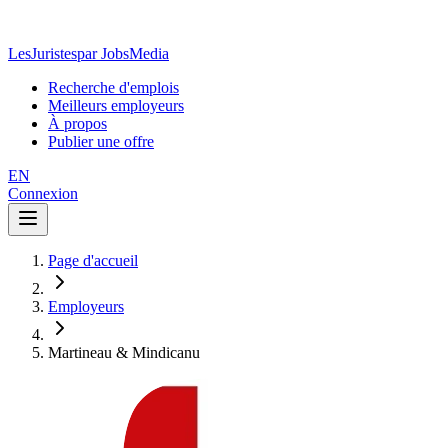
LesJuristes
par JobsMedia
Recherche d'emplois
Meilleurs employeurs
À propos
Publier une offre
EN
Connexion
Page d'accueil
Employeurs
Martineau & Mindicanu