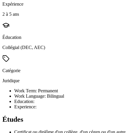
Expérience
2 à 5 ans
Éducation
Collégial (DEC, AEC)
Catégorie
Juridique
Work Term: Permanent
Work Language: Bilingual
Education:
Experience:
Études
Certificat ou diplôme d'un collège, d'un cégep ou d'un autre