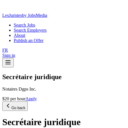
LesJuristes
by JobsMedia
Search Jobs
Search Employers
About
Publish an Offer
FR
Sign in
Secrétaire juridique
Notaires Dgps Inc.
$20 per hour
Apply
Go back
Secrétaire juridique