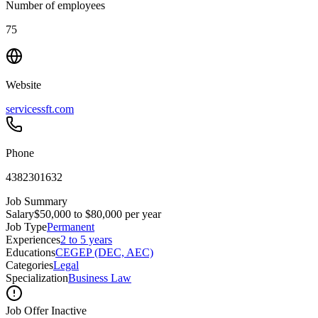
Number of employees
75
Website
servicessft.com
Phone
4382301632
Job Summary
Salary
$50,000 to $80,000 per year
Job Type
Permanent
Experiences
2 to 5 years
Educations
CEGEP (DEC, AEC)
Categories
Legal
Specialization
Business Law
Job Offer Inactive