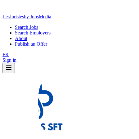
LesJuristes
by JobsMedia
Search Jobs
Search Employers
About
Publish an Offer
FR
Sign in