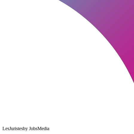
LesJuristes
by JobsMedia