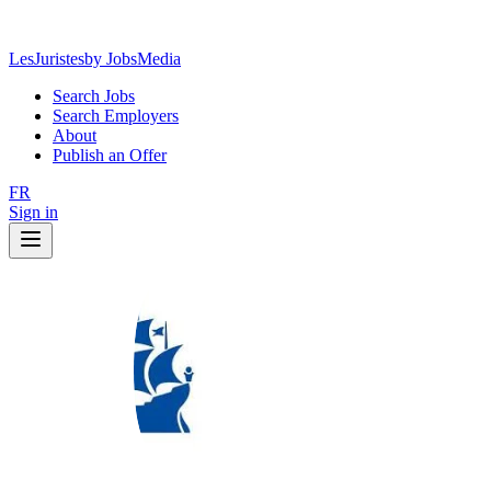
LesJuristes
by JobsMedia
Search Jobs
Search Employers
About
Publish an Offer
FR
Sign in