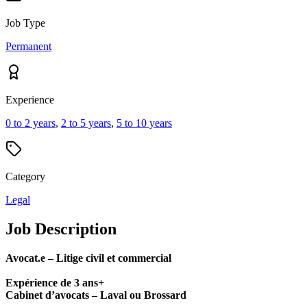
Job Type
Permanent
Experience
0 to 2 years
,
2 to 5 years
,
5 to 10 years
Category
Legal
Job Description
Avocat.e – Litige civil et commercial
Expérience de 3 ans+
Cabinet d’avocats – Laval ou Brossard