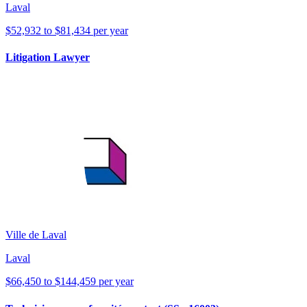
Laval
$52,932 to $81,434 per year
Litigation Lawyer
Ville de Laval
Laval
$66,450 to $144,459 per year