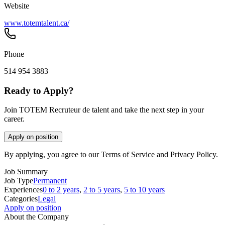
Website
www.totemtalent.ca/
Phone
514 954 3883
Ready to Apply?
Join TOTEM Recruteur de talent and take the next step in your
career.
Apply on position
By applying, you agree to our Terms of Service and Privacy Policy.
Job Summary
Job Type
Permanent
Experiences
0 to 2 years
,
2 to 5 years
,
5 to 10 years
Categories
Legal
Apply on position
About the Company