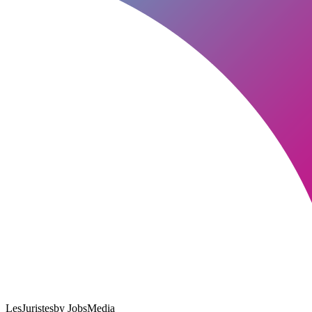
LesJuristes
by JobsMedia