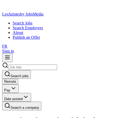
LesJuristes
by JobsMedia
Search Jobs
Search Employers
About
Publish an Offer
FR
Sign in
Search jobs
Remote
Pay
Date posted
Search a company