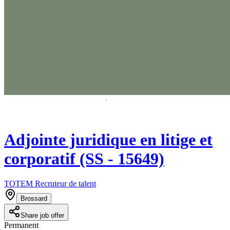
Adjointe juridique en litige et
corporatif (SS - 15649)
TOTEM Recruteur de talent
Brossard
Share job offer
Permanent