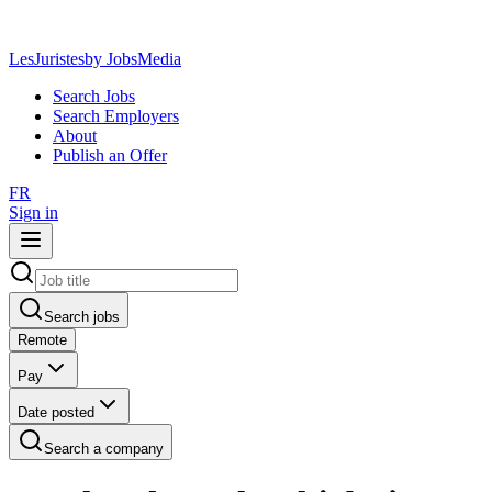
LesJuristes
by JobsMedia
Search Jobs
Search Employers
About
Publish an Offer
FR
Sign in
Search jobs
Remote
Pay
Date posted
Search a company