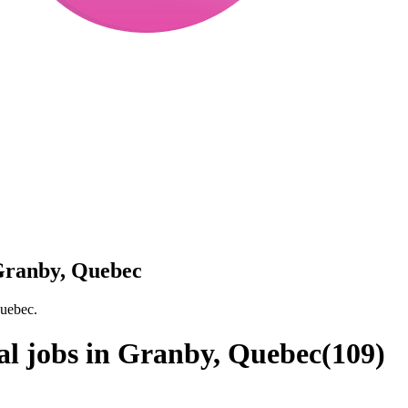
 Granby, Quebec
Quebec.
al jobs in Granby, Quebec
(
109
)