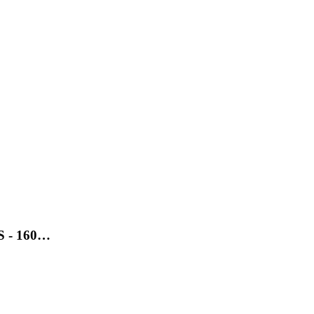
SS - 160…