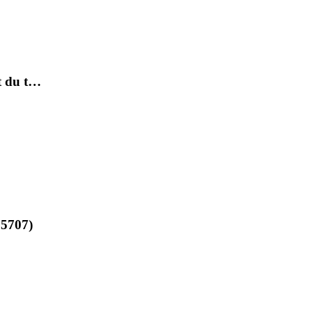
et du t…
15707)