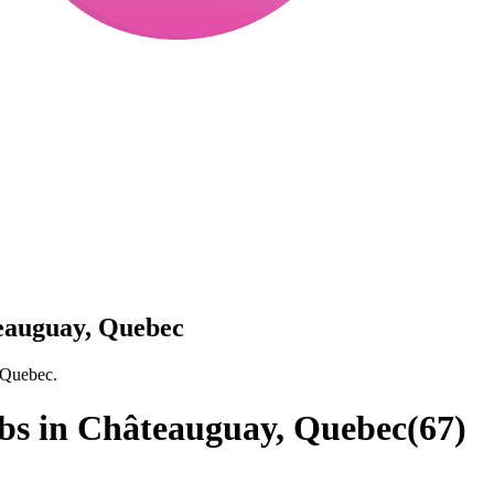
teauguay, Quebec
, Quebec.
obs in Châteauguay, Quebec
(
67
)