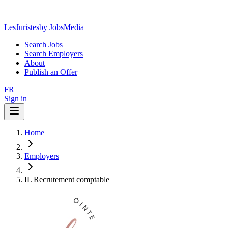
LesJuristes
by JobsMedia
Search Jobs
Search Employers
About
Publish an Offer
FR
Sign in
Home
Employers
IL Recrutement comptable