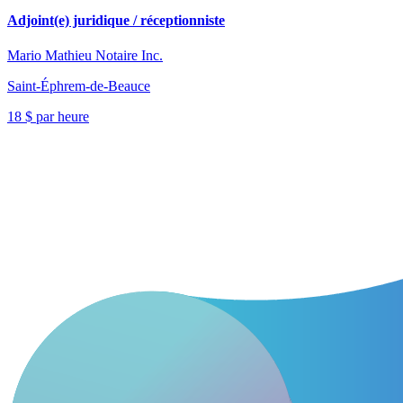
Adjoint(e) juridique / réceptionniste
Mario Mathieu Notaire Inc.
Saint-Éphrem-de-Beauce
18 $ par heure