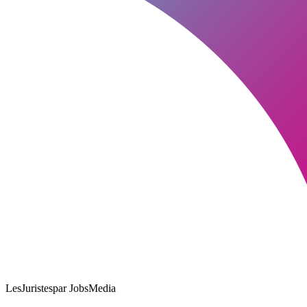
LesJuristes
par JobsMedia