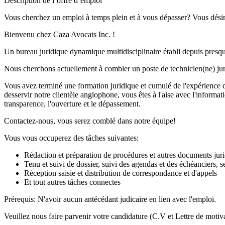
Description de l’offre d’emploi
Vous cherchez un emploi à temps plein et à vous dépasser? Vous désirez
Bienvenu chez Caza Avocats Inc. !
Un bureau juridique dynamique multidisciplinaire établi depuis presqu
Nous cherchons actuellement à combler un poste de technicien(ne) ju
Vous avez terminé une formation juridique et cumulé de l'expérience dan
desservir notre clientèle anglophone, vous êtes à l'aise avec l'informa
transparence, l'ouverture et le dépassement.
Contactez-nous, vous serez comblé dans notre équipe!
Vous vous occuperez des tâches suivantes:
Rédaction et préparation de procédures et autres documents juri
Tenu et suivi de dossier, suivi des agendas et des échéanciers, s
Réception saisie et distribution de correspondance et d'appels
Et tout autres tâches connectes
Prérequis: N'avoir aucun antécédant judicaire en lien avec l'emploi.
Veuillez nous faire parvenir votre candidature (C.V et Lettre de moti