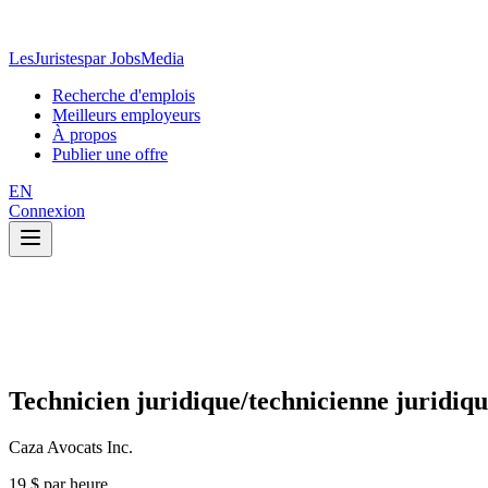
LesJuristes
par JobsMedia
Recherche d'emplois
Meilleurs employeurs
À propos
Publier une offre
EN
Connexion
Technicien juridique/technicienne juridiq
Caza Avocats Inc.
19 $ par heure