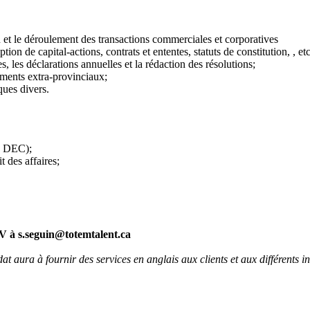
on et le déroulement des transactions commerciales et corporatives
on de capital-actions, contrats et ententes, statuts de constitution, , etc
es, les déclarations annuelles et la rédaction des résolutions;
ements extra-provinciaux;
ues divers.
u DEC);
 des affaires;
 CV à s.seguin@totemtalent.ca
 aura à fournir des services en anglais aux clients et aux différents i