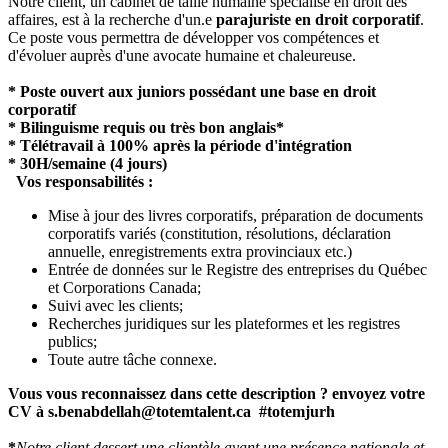
Notre client, un cabinet de taille humaine spécialisé en droit des
affaires, est à la recherche d'un.e
parajuriste en droit corporatif
.
Ce poste vous permettra de développer vos compétences et
d'évoluer auprès d'une avocate humaine et chaleureuse.
* Poste ouvert aux juniors possédant une base en droit
corporatif
* Bilinguisme requis ou très bon anglais*
* Télétravail à 100% après la période d'intégration
* 30H/semaine (4 jours)
Vos responsabilités :
Mise à jour des livres corporatifs, préparation de documents
corporatifs variés (constitution, résolutions, déclaration
annuelle, enregistrements extra provinciaux etc.)
Entrée de données sur le Registre des entreprises du Québec
et Corporations Canada;
Suivi avec les clients;
Recherches juridiques sur les plateformes et les registres
publics;
Toute autre tâche connexe.
Vous vous reconnaissez dans cette description ? envoyez votre
CV à s.benabdellah@totemtalent.ca #totemjurh
*
Notre client dessert une clientèle ayant une présence nationale et