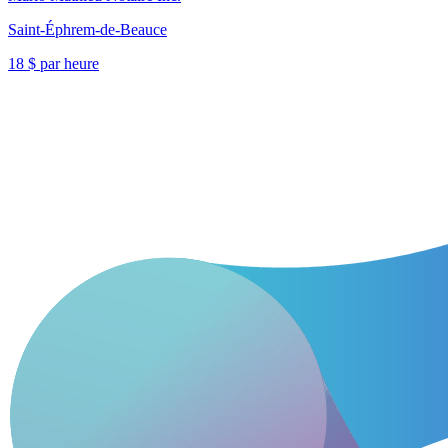
Saint-Éphrem-de-Beauce
18 $ par heure