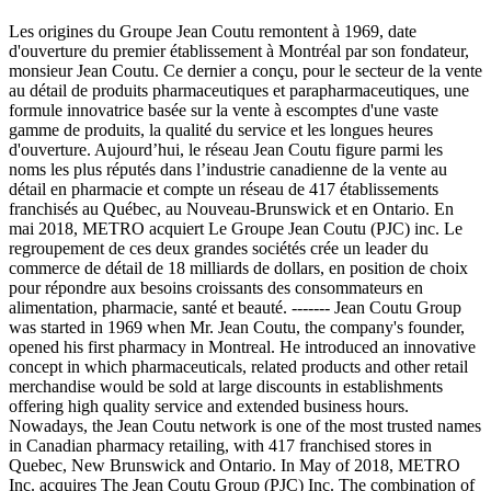
Les origines du Groupe Jean Coutu remontent à 1969, date
d'ouverture du premier établissement à Montréal par son fondateur,
monsieur Jean Coutu. Ce dernier a conçu, pour le secteur de la vente
au détail de produits pharmaceutiques et parapharmaceutiques, une
formule innovatrice basée sur la vente à escomptes d'une vaste
gamme de produits, la qualité du service et les longues heures
d'ouverture. Aujourd’hui, le réseau Jean Coutu figure parmi les
noms les plus réputés dans l’industrie canadienne de la vente au
détail en pharmacie et compte un réseau de 417 établissements
franchisés au Québec, au Nouveau-Brunswick et en Ontario. En
mai 2018, METRO acquiert Le Groupe Jean Coutu (PJC) inc. Le
regroupement de ces deux grandes sociétés crée un leader du
commerce de détail de 18 milliards de dollars, en position de choix
pour répondre aux besoins croissants des consommateurs en
alimentation, pharmacie, santé et beauté. ------- Jean Coutu Group
was started in 1969 when Mr. Jean Coutu, the company's founder,
opened his first pharmacy in Montreal. He introduced an innovative
concept in which pharmaceuticals, related products and other retail
merchandise would be sold at large discounts in establishments
offering high quality service and extended business hours.
Nowadays, the Jean Coutu network is one of the most trusted names
in Canadian pharmacy retailing, with 417 franchised stores in
Quebec, New Brunswick and Ontario. In May of 2018, METRO
Inc. acquires The Jean Coutu Group (PJC) Inc. The combination of