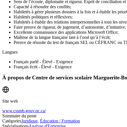
Sens de l’écoute, diplomatie et rigueur. Esprit de conciliation et f
Capacité à résoudre des conflits;
Habiletés à gérer plusieurs dossiers à la fois et à établir les priori
Habiletés politiques et réflexives;
Habiletés à établir des relations interpersonnelles à tous les niv
Faire preuve de rigueur, de jugement, d’autonomie, d’initiative, de
Excellente connaissance des applications Microsoft Office;
Maîtrise de la langue française tant à l’oral qu’à l’écrit;
​​​​​​​Preuve de réussite du test de français SEL ou CÉFRANC o
Langues
Français parlé - Élevé - Exigence
Français écrit - Élevé - Exigence
À propos de
Centre de services scolaire Marguerite-B
Site web
www.cssmb.gouv.qc.ca/
Sommaire du poste
Catégories
Juridique
,
Éducation / Formation
Spécialisations
Analyse d'Entreprise