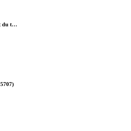
et du t…
15707)