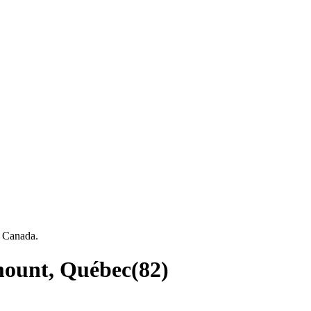
, Canada.
tmount, Québec
(
82
)