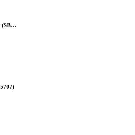
et (SB…
15707)