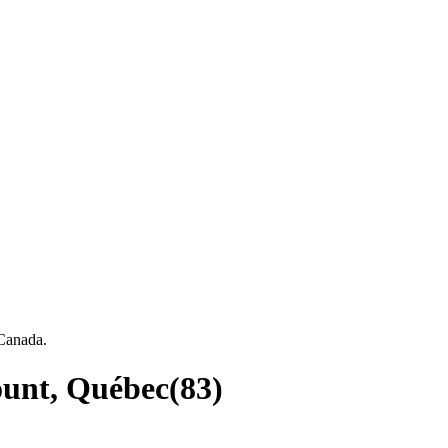
 Canada.
ount, Québec
(
83
)