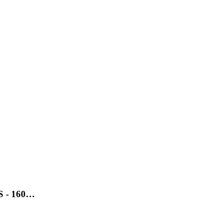
SS - 160…