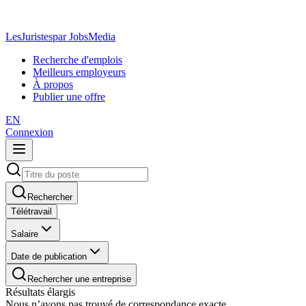
LesJuristes
par JobsMedia
Recherche d'emplois
Meilleurs employeurs
À propos
Publier une offre
EN
Connexion
Rechercher
Télétravail
Salaire
Date de publication
Rechercher une entreprise
Résultats élargis
Nous n’avons pas trouvé de correspondance exacte.