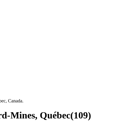
ébec, Canada.
ord-Mines, Québec
(
109
)