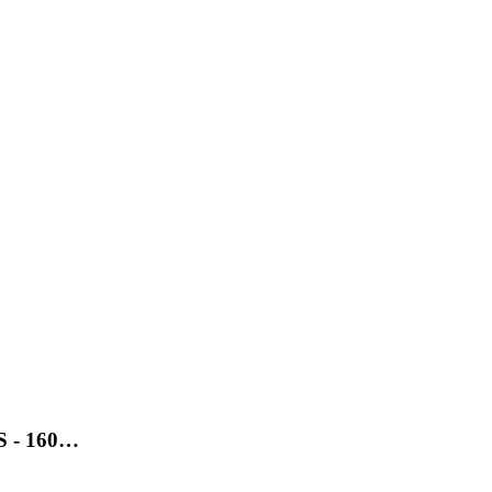
SS - 160…