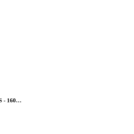
SS - 160…