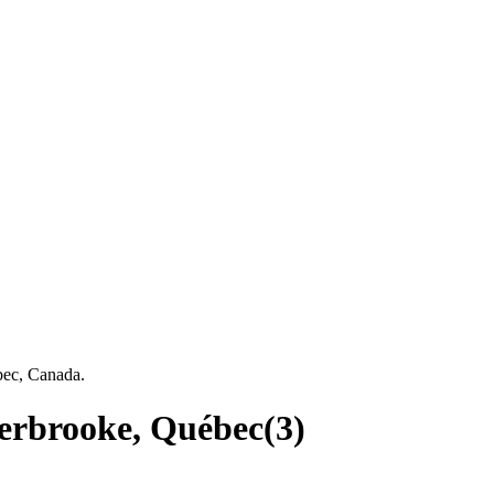
bec, Canada.
herbrooke, Québec
(
3
)