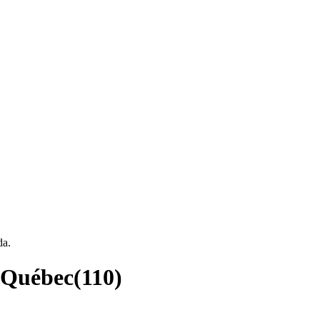
da.
, Québec
(
110
)