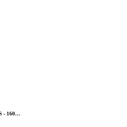
SS - 160…