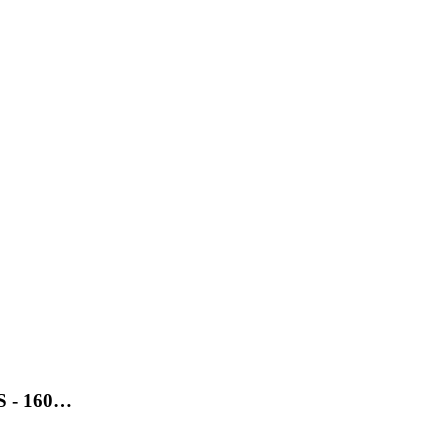
SS - 160…