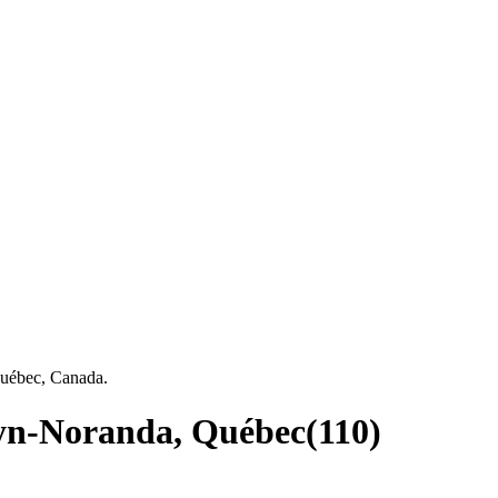
Québec, Canada.
uyn-Noranda, Québec
(
110
)