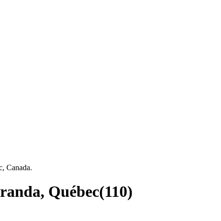
c, Canada.
Noranda, Québec
(
110
)