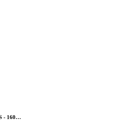
SS - 160…