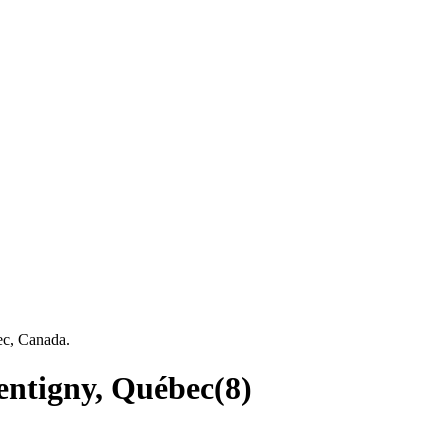
bec, Canada.
pentigny, Québec
(
8
)